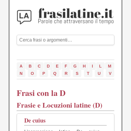
A
B
C
D
E
F
G
H
I
L
M
N
O
P
Q
R
S
T
U
V
Frasi con la D
Frasie e Locuzioni latine (D)
De cuius