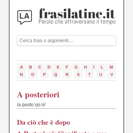
A
B
C
D
E
F
G
H
I
L
M
N
O
P
Q
R
S
T
U
V
A posteriori
/a postoˈrjoːri/
Da ciò che è dopo