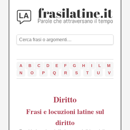
A
B
C
D
E
F
G
H
I
L
M
N
O
P
Q
R
S
T
U
V
Diritto
Frasi e locuzioni latine sul
diritto