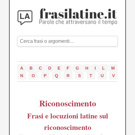
A
B
C
D
E
F
G
H
I
L
M
N
O
P
Q
R
S
T
U
V
Riconoscimento
Frasi e locuzioni latine sul
riconoscimento