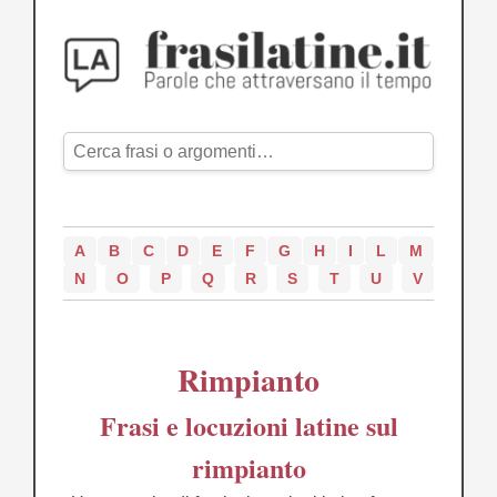
A
B
C
D
E
F
G
H
I
L
M
N
O
P
Q
R
S
T
U
V
Rimpianto
Frasi e locuzioni latine sul
rimpianto