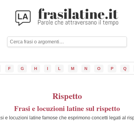
F
G
H
I
L
M
N
O
P
Q
Rispetto
Frasi e locuzioni latine sul rispetto
si e locuzioni latine famose che esprimono concetti legati al risp