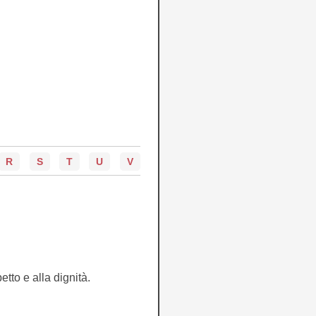
R
S
T
U
V
etto e alla dignità.