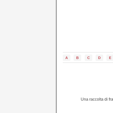
A
B
C
D
E
Una raccolta di fra