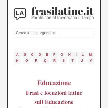
A
B
C
D
E
F
G
H
I
L
M
N
O
P
Q
R
S
T
U
V
Educazione
Frasi e locuzioni latine
sull'Educazione