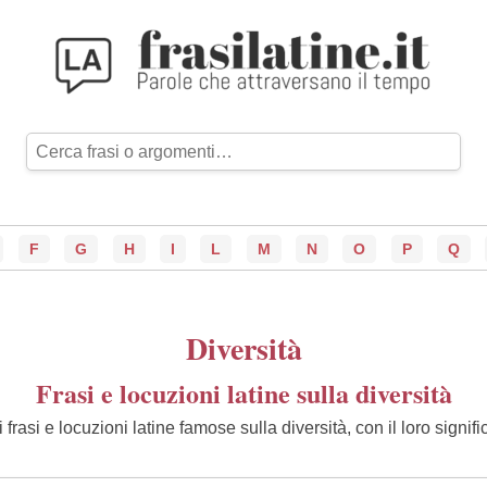
F
G
H
I
L
M
N
O
P
Q
Diversità
Frasi e locuzioni latine sulla diversità
 frasi e locuzioni latine famose sulla diversità, con il loro signifi