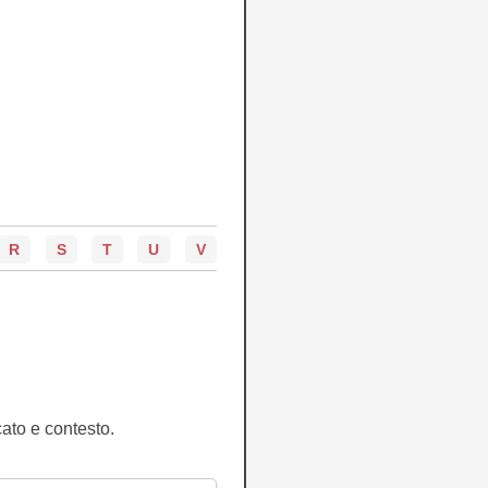
R
S
T
U
V
cato e contesto.