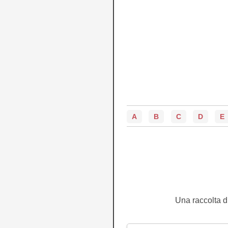
A
B
C
D
E
Una raccolta di