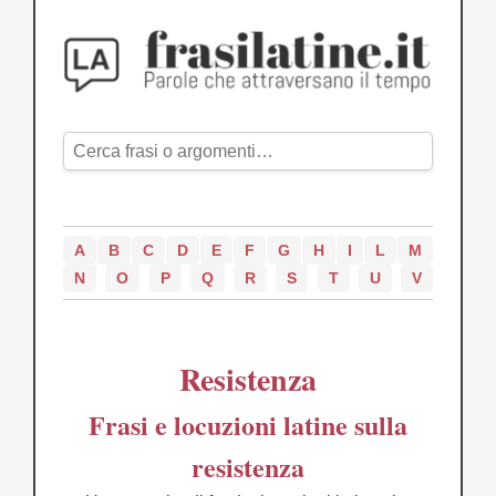
A
B
C
D
E
F
G
H
I
L
M
N
O
P
Q
R
S
T
U
V
Resistenza
Frasi e locuzioni latine sulla
resistenza