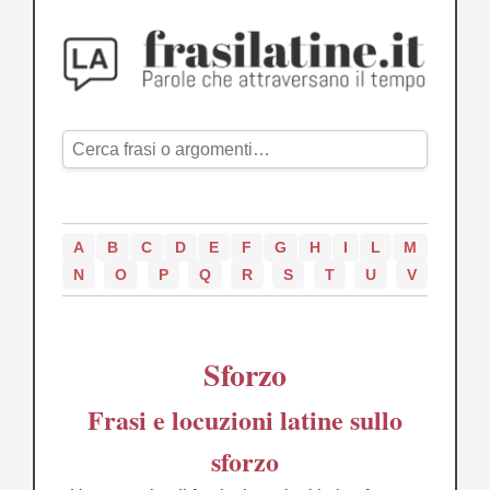
A
B
C
D
E
F
G
H
I
L
M
N
O
P
Q
R
S
T
U
V
Sforzo
Frasi e locuzioni latine sullo
sforzo