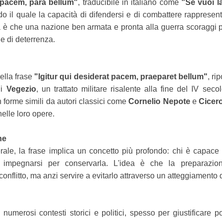
 pacem, para bellum"
, traducibile in italiano come
"Se vuoi l
o il quale la capacità di difendersi e di combattere rappresent
ea è che una nazione ben armata e pronta alla guerra scoraggi p
 e di deterrenza.
nella frase
"Igitur qui desiderat pacem, praeparet bellum"
, ri
i
Vegezio
, un trattato militare risalente alla fine del IV se
n forme simili da autori classici come
Cornelio Nepote
e
Cicer
nelle loro opere.
ne
tterale, la frase implica un concetto più profondo: chi è capac
 impegnarsi per conservarla. L'idea è che la preparazio
nflitto, ma anzi servire a evitarlo attraverso un atteggiamento d
in numerosi contesti storici e politici, spesso per giustificare p