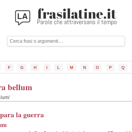
F
G
H
I
L
M
N
O
P
Q
ra bellum
.lum/
epara la guerra
lum