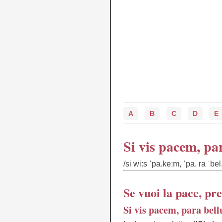
A
B
C
D
E
Si vis pacem, pa
/si wi:s ˈpa.keːm, ˈpa. ra ˈbel
Se vuoi la pace, pr
Si vis pacem, para bel