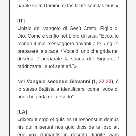
parate viam Domini rectas facite semitas eius.»
[IT]
«Inizio del vangelo di Gesù Cristo, Figlio di
Dio. Come è scritto nel Libro di Isaia: "Ecco, io
mando il mio messaggero davanti a te, / egli ti
preparerà la strada. / Voce di uno che grida nel
deserto: / preparate la strada del Signore, /
raddrizzate i suoi sentieri."»
Nel
Vangelo secondo Giovanni (1,
22-23
)
, è
lo stesso Battista a identificarsi come "voce di
uno che grida nel deserto":
[LA]
«dixerunt ergo ei quis es ut responsum demus
his qui miserunt nos quid dicis de te ipso ait
ego vox clamantis in deserto dirigite viam