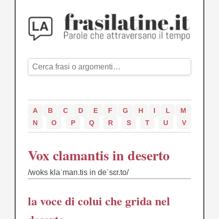
A
B
C
D
E
F
G
H
I
L
M
N
O
P
Q
R
S
T
U
V
Vox clamantis in deserto
/woks klaˈman.tis in deˈsɛr.to/
la voce di colui che grida nel